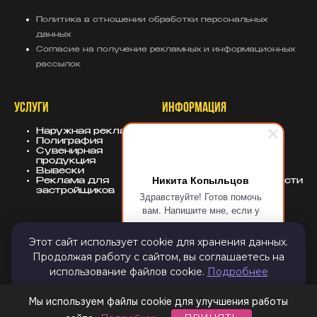
Политика в отношении обработки персональных
данных
Согласие на получение рекламных и информационных
рассылок
УСЛУГИ
ИНФОРМАЦИЯ
Наружная реклама
О компании
Полиграфия
Портфолио
Сувенирная
База знаний
продукция
Блог
Вывески
Политика
Никита Копыльцов
Реклама для
конфиденциальности
застройщиков
Здравствуйте! Готов помочь
вам. Напишите мне, если у
вас появятся вопросы.
КОНТАКТЫ
СОЦСЕТИ
Этот сайт использует cookie для хранения данных.
Продолжая работу с сайтом, вы соглашаетесь на
8 (343) 247-25-10
MAX
info@sugarmedia.ru
VK
использование файлов cookie.
Подробнее
Екатеринбург
TG
Дзен
Email
ПРИНЯТЬ И ЗАКРЫТЬ
Мы используем файлы cookie для улучшения работы