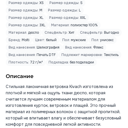
Размер одежды:
XS
Размер одежды:
S
Размер одежды:
M
Размер одежды:
L
Размер одежды:
XL
Размер одежды:
XXL
Размер одежды:
3XL
Материал:
полиэстер 100%
Материал:
дюспо
Спецфильтр:
Хит
Спецфильтр:
Выгодно
Бренд:
Molti
Цвет:
белый
Пол:
мужские
Пол:
унисекс
Вид нанесения:
Шелкография
Вид нанесения:
Флекс
Вид нанесения:
Печать DTF
Подлежит маркировке:
Текстиль
Плотность:
72 г/м²
Подкладка:
без подкладки
Описание
Стильная лаконичная ветровка Kivach изготовлена из
плотной и мягкой на ощупь ткани дюспо, которая
считается лучшим современным материалом для
изготовления курток, ветровок и плащей. Это прочный
материал из полимерных волокон с защитной пропиткой,
который не впитывает влагу и обеспечивает безусловный
комфорт для повседневной легкой активности.