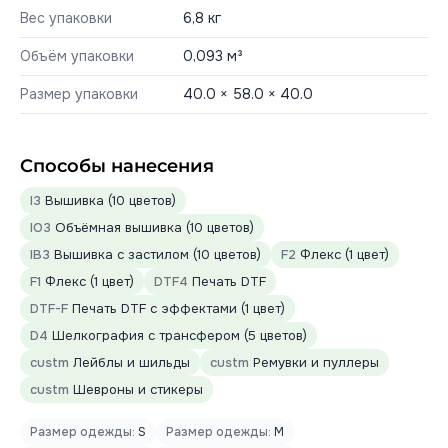
Вес упаковки
6,8 кг
Объём упаковки
0,093 м³
Размер упаковки
40.0 × 58.0 × 40.0
Способы нанесения
I3
Вышивка (10 цветов)
IO3
Объёмная вышивка (10 цветов)
IB3
Вышивка с застилом (10 цветов)
F2
Флекс (1 цвет)
F1
Флекс (1 цвет)
DTF4
Печать DTF
DTF-F
Печать DTF с эффектами (1 цвет)
D4
Шелкография с трансфером (5 цветов)
custm
Лейблы и шильды
custm
Ремувки и пуллеры
custm
Шевроны и стикеры
Размер одежды:
S
Размер одежды:
M