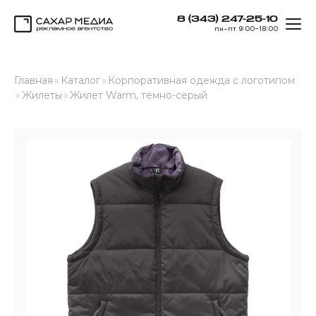
8 (343) 247-25-10
ОТК
пн–пт 9:00–18:00
Сахар Медиа
Главная
»
Каталог
»
Корпоративная одежда с логотипом
»
Жилеты
»
Жилет Warm, темно-серый