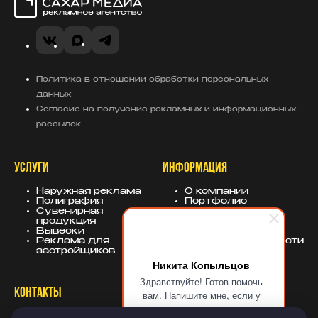
Сахар Медиа
VK
MAX
Telegram
Политика в отношении обработки персональных
данных
Согласие на получение рекламных и информационных
рассылок
УСЛУГИ
ИНФОРМАЦИЯ
Наружная реклама
О компании
Полиграфия
Портфолио
Сувенирная
База знаний
продукция
Блог
Вывески
Политика
Реклама для
конфиденциальности
застройщиков
Никита Копыльцов
Здравствуйте! Готов помочь
КОНТАКТЫ
СОЦСЕТИ
вам. Напишите мне, если у
вас появятся вопросы.
8 (343) 247-25-10
MAX