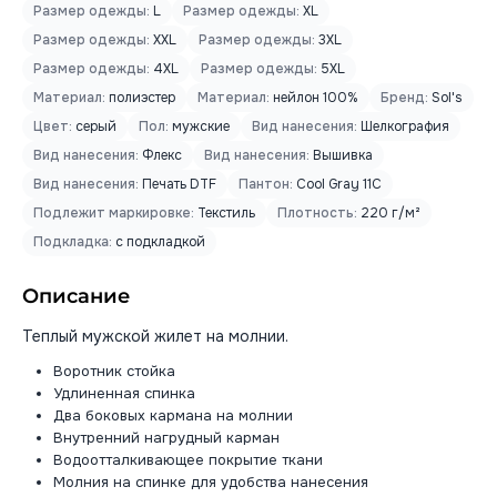
Размер одежды:
L
Размер одежды:
XL
Размер одежды:
XXL
Размер одежды:
3XL
Размер одежды:
4XL
Размер одежды:
5XL
Материал:
полиэстер
Материал:
нейлон 100%
Бренд:
Sol's
Цвет:
серый
Пол:
мужские
Вид нанесения:
Шелкография
Вид нанесения:
Флекс
Вид нанесения:
Вышивка
Вид нанесения:
Печать DTF
Пантон:
Cool Gray 11C
Подлежит маркировке:
Текстиль
Плотность:
220 г/м²
Подкладка:
с подкладкой
Описание
Теплый мужской жилет на молнии.
Воротник стойка
Удлиненная спинка
Два боковых кармана на молнии
Внутренний нагрудный карман
Водоотталкивающее покрытие ткани
Молния на спинке для удобства нанесения