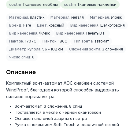
custm
Тканевые лейблы
custm
Тканевые наклейки
Материал:
пластик
Материал:
металл
Материал:
эпонж
Бренд:
Fare
Цвет:
красный
Вид нанесения:
Шелкография
Вид нанесения:
Флекс
Вид нанесения:
Печать DTF
Пантон:
1797C
Пантон:
186C
Тип зонта:
автомат
Диаметр купола:
96 - 102 см
Сложения зонта:
3 сложения
Число спиц:
8
Описание
Компактный зонт-автомат AOC снабжен системой
WindProof, благодаря которой способен выдержать
сильные порывы ветра.
Зонт-автомат, 3 сложения, 8 спиц
Поставляется в чехле с черной окантовкой
Оснащен системой защиты от ветра
Ручка с покрытием Soft-Touch и эластичной петлей