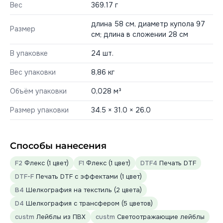
Вес
369.17 г
длина 58 см, диаметр купола 97
Размер
см; длина в сложении 28 см
В упаковке
24 шт.
Вес упаковки
8,86 кг
Объём упаковки
0,028 м³
Размер упаковки
34.5 × 31.0 × 26.0
Способы нанесения
F2
Флекс (1 цвет)
F1
Флекс (1 цвет)
DTF4
Печать DTF
DTF-F
Печать DTF с эффектами (1 цвет)
B4
Шелкография на текстиль (2 цвета)
D4
Шелкография с трансфером (5 цветов)
custm
Лейблы из ПВХ
custm
Светоотражающие лейблы