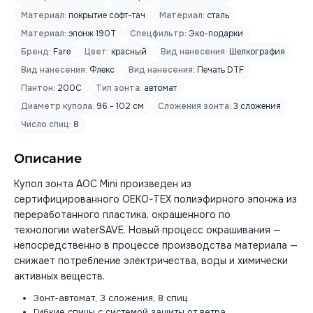
Материал:
покрытие софт-тач
Материал:
сталь
Материал:
эпонж 190T
Спецфильтр:
Эко-подарки
Бренд:
Fare
Цвет:
красный
Вид нанесения:
Шелкография
Вид нанесения:
Флекс
Вид нанесения:
Печать DTF
Пантон:
200C
Тип зонта:
автомат
Диаметр купола:
96 - 102 см
Сложения зонта:
3 сложения
Число спиц:
8
Описание
Купол зонта AOC Mini произведен из
сертифицированного OEKO-TEX полиэфирного эпонжа из
переработанного пластика, окрашенного по
технологии waterSAVE. Новый процесс окрашивания —
непосредственно в процессе производства материала —
снижает потребление электричества, воды и химически
активных веществ.
Зонт-автомат, 3 сложения, 8 спиц
Гибкие спицы с системой защиты от ветра