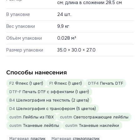
см; длина в сложении 28,5 см
В упаковке
24 шт.
Вес упаковки
9,9 кг
Объём упаковки
0,028 м³
Размер упаковки
35.0 × 30.0 × 27.0
Способы нанесения
F2
Флекс (1 цвет)
F1
Флекс (1 цвет)
DTF4
Печать DTF
DTF-F
Печать DTF с эффектами (1 цвет)
B4
Шелкография на текстиль (2 цвета)
D4
Шелкография с трансфером (5 цветов)
custm
Лейблы из ПВХ
custm
Светоотражающие лейблы
custm
Тканевые лейблы
custm
Тканевые наклейки
Материал:
пластик
Материал:
стеклопластик