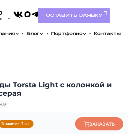
VK
0
MAX
Telegram
ОСТАВИТЬ ЗАЯВКУ
00
пания
Блог
Портфолио
Контакты
ы Torsta Light с колонкой и
серая
ания
ЗАКАЗАТЬ
В наличии: 7 шт.