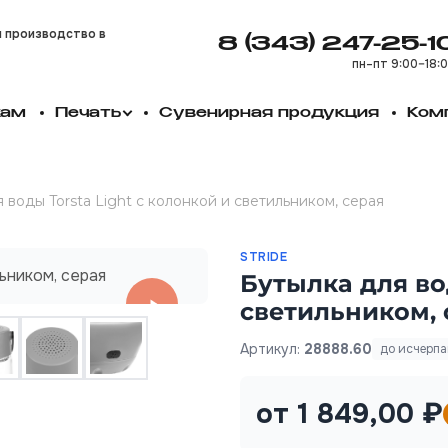
и производство в
8 (343) 247-25-1
пн–пт 9:00–18:
кам
Печать
Сувенирная продукция
Ком
 воды Torsta Light с колонкой и светильником, серая
STRIDE
Бутылка для вод
светильником, 
Артикул:
28888.60
до исчерп
от 1 849,00 ₽