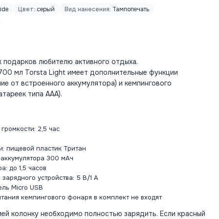
ide
Цвет:
серый
Вид нанесения:
Тампопечать
х подарков любителю активного отдыха.
700 мл Torsta Light имеет дополнительные функции
ие от встроенного аккумулятора) и кемпингового
атареек типа ААА).
громкости: 2,5 час
и: пищевой пластик Тритан
n аккумулятора 300 мАч
: до 1,5 часов
зарядного устройства: 5 В/1 А
ель Micro USB
итания кемпингового фонаря в комплект не входят
ией колонку необходимо полностью зарядить. Если красный