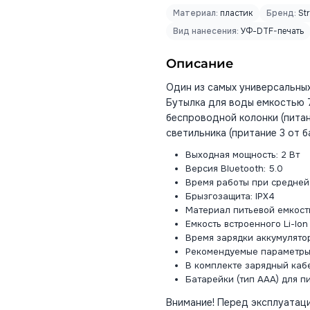
Материал:
пластик
Бренд:
Str
Вид нанесения:
УФ-DTF-печать
Описание
Один из самых универсальны
Бутылка для воды емкостью 
беспроводной колонки (питан
светильника (притание 3 от б
Выходная мощность: 2 Вт
Версия Bluetooth: 5.0
Время работы при средней 
Брызгозащита: IPX4
Материал питьевой емкост
Емкость встроенного Li-Io
Время зарядки аккумулятора
Рекомендуемые параметры 
В комплекте зарядный каб
Батарейки (тип ААА) для п
Внимание! Перед эксплуатац