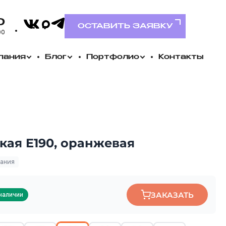
VK
0
Telegram
MAX
ОСТАВИТЬ ЗАЯВКУ
00
пания
Блог
Портфолио
Контакты
ая E190, оранжевая
пания
ЗАКАЗАТЬ
наличии