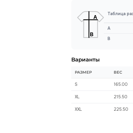
Таблица ра
A
B
Варианты
РАЗМЕР
ВЕС
S
165.00
XL
215.50
XXL
225.50