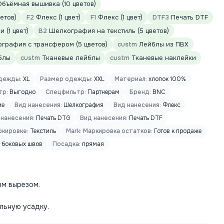
бъёмная вышивка (10 цветов)
етов)
F2
Флекс (1 цвет)
F1
Флекс (1 цвет)
DTF3
Печать DTF
 (1 цвет)
B2
Шелкография на текстиль (5 цветов)
графия с трансфером (5 цветов)
custm
Лейблы из ПВХ
блы
custm
Тканевые лейблы
custm
Тканевые наклейки
дежды:
XL
Размер одежды:
XXL
Материал:
хлопок 100%
тр:
Выгодно
Спецфильтр:
Партнерам
Бренд:
BNC
ие
Вид нанесения:
Шелкография
Вид нанесения:
Флекс
 нанесения:
Печать DTG
Вид нанесения:
Печать DTF
кировке:
Текстиль
Mark: Маркировка остатков:
Готов к продаже
 боковых швов
Посадка:
прямая
ым вырезом.
льную усадку.