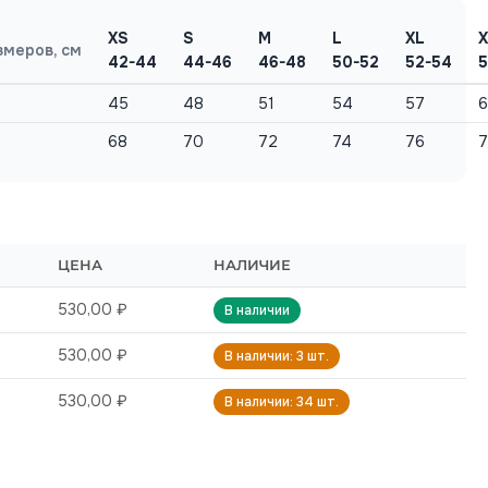
XS
S
M
L
XL
X
змеров, см
42-44
44-46
46-48
50-52
52-54
5
45
48
51
54
57
68
70
72
74
76
7
ЦЕНА
НАЛИЧИЕ
530,00 ₽
В наличии
530,00 ₽
В наличии: 3 шт.
530,00 ₽
В наличии: 34 шт.