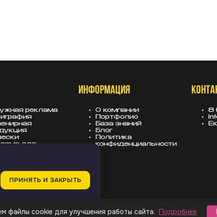
ИНФОРМАЦИЯ
КОНТА
ужная реклама
О компании
8 
играфия
Портфолио
in
енирная
База знаний
Ек
дукция
Блог
вески
Политика
лама для
конфиденциальности
тройщиков
ПРИНЯТЬ И ЗАКРЫТЬ
м файлы cookie для улучшения работы сайта.
Подробнее