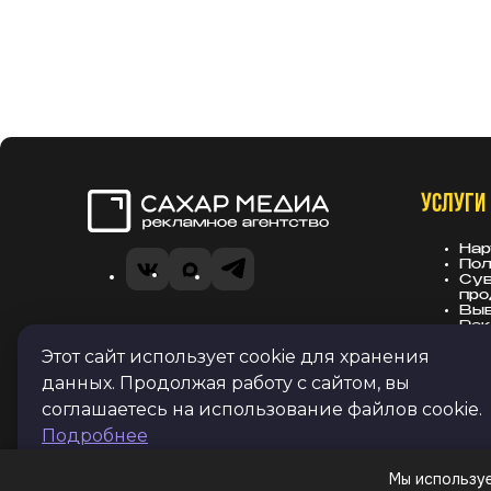
УСЛУГИ
Сахар Медиа
Нар
Пол
VK
MAX
Telegram
Сув
про
Вы
Рек
Политика в отношении обработки
зас
Этот сайт использует cookie для хранения
персональных данных
данных. Продолжая работу с сайтом, вы
Согласие на получение рекламных
соглашаетесь на использование файлов cookie.
и информационных рассылок
Подробнее
Мы используе