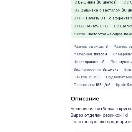
I2
Вышивка (10 цветов)
IO2
О
IB2
Вышивка с застилом (10 цв
DTF-F
Печать DTF с эффектами
DTG2
Печать DTG
D2
Шелко
custm
Светоотражающие лей
Размер одежды:
S
Размер о
Материал:
джерси
Спецфиль
Цвет:
оранжевый
Пол:
мужск
Вид нанесения:
Вышивка
Вид
Пантон:
1505C
Подлежит мар
Плотность:
185 г/м²
Крой:
без
Описание
Бесшовная футболка с кругл
Вырез отделан резинкой 1х1.
Полотно прошло предварите