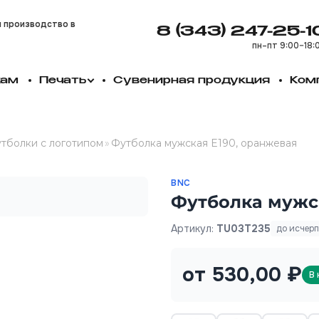
и производство в
8 (343) 247-25-1
пн–пт 9:00–18:
кам
Печать
Сувенирная продукция
Ком
тболки с логотипом
»
Футболка мужская E190, оранжевая
BNC
Футболка мужск
Артикул:
TU03T235
до исчер
от 530,00 ₽
В 