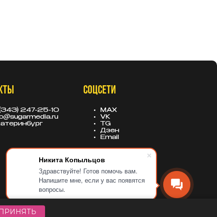
КТЫ
СОЦСЕТИ
(343) 247-25-10
MAX
fo@sugarmedia.ru
VK
атеринбург
TG
Дзен
Email
Никита Копыльцов
Здравствуйте! Готов помочь вам.
Напишите мне, если у вас появятся
вопросы.
ПРИНЯТЬ