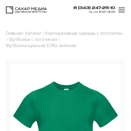
8 (343) 247-25-10
ОТК
пн–пт 9:00–18:00
Сахар Медиа
Главная
»
Каталог
»
Корпоративная одежда с логотипом
»
Футболки с логотипом
»
Футболка мужская E190, зеленая