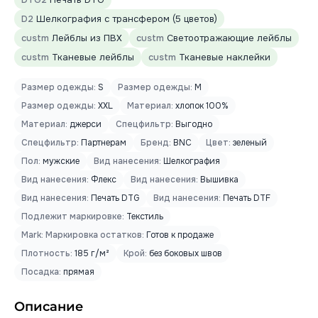
D2
Шелкография с трансфером (5 цветов)
custm
Лейблы из ПВХ
custm
Светоотражающие лейблы
custm
Тканевые лейблы
custm
Тканевые наклейки
Размер одежды:
S
Размер одежды:
M
Размер одежды:
XXL
Материал:
хлопок 100%
Материал:
джерси
Спецфильтр:
Выгодно
Спецфильтр:
Партнерам
Бренд:
BNC
Цвет:
зеленый
Пол:
мужские
Вид нанесения:
Шелкография
Вид нанесения:
Флекс
Вид нанесения:
Вышивка
Вид нанесения:
Печать DTG
Вид нанесения:
Печать DTF
Подлежит маркировке:
Текстиль
Mark: Маркировка остатков:
Готов к продаже
Плотность:
185 г/м²
Крой:
без боковых швов
Посадка:
прямая
Описание