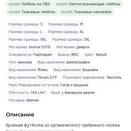
custm
Лейблы из ПВХ
custm
Светоотражающие лейблы
custm
Тканевые лейблы
custm
Тканевые наклейки
Размер одежды:
S
Размер одежды:
M
Размер одежды:
L
Размер одежды:
XL
Размер одежды:
XXL
Размер одежды:
3XL
Материал:
хлопок 100%
Материал:
джерси
Спецфильтр:
Партнерам
Бренд:
BNC
Цвет:
белый
Пол:
женские
Вид нанесения:
Шелкография
Вид нанесения:
Флекс
Вид нанесения:
Вышивка
Вид нанесения:
Печать DTF
Подлежит маркировке:
Текстиль
Mark: Маркировка остатков:
Готов к продаже
Плотность:
145 г/м²
Крой:
с боковыми швами
Посадка:
прямая
Описание
Кроеная футболка из органического гребенного хлопка.