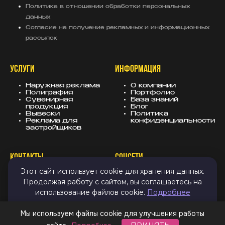
Политика в отношении обработки персональных
данных
Согласие на получение рекламных и информационных
рассылок
УСЛУГИ
ИНФОРМАЦИЯ
Наружная реклама
О компании
Полиграфия
Портфолио
Сувенирная
База знаний
продукция
Блог
Вывески
Политика
Реклама для
конфиденциальности
застройщиков
КОНТАКТЫ
СОЦСЕТИ
Этот сайт использует cookie для хранения данных.
8 (343) 247-25-10
MAX
Продолжая работу с сайтом, вы соглашаетесь на
info@sugarmedia.ru
VK
Екатеринбург
TG
использование файлов cookie.
Подробнее
Дзен
Email
ПРИНЯТЬ И ЗАКРЫТЬ
Мы используем файлы cookie для улучшения работы