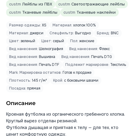
custm
Лейблы из ПВХ
custm
Светоотражающие лейблы
custm
Тканевые лейблы
custm
Тканевые наклейки
Размер одежды:
XS
Материал:
хлопок 100%
Материал:
джерси
Спецфильтр:
Выгодно
Бренд:
BNC
Цвет:
зеленый
Цвет:
серый
Пол:
женские
Вид нанесения:
Шелкография
Вид нанесения:
Флекс
Вид нанесения:
Вышивка
Вид нанесения:
Печать DTG
Вид нанесения:
Печать DTF
Подлежит маркировке:
Текстиль
Mark: Маркировка остатков:
Готов к продаже
Плотность:
145 г/м²
Крой:
с боковыми швами
Посадка:
прямая
Описание
Кроеная футболка из органического гребенного хлопка.
Круглый вырез отделан резинкой.
Футболка дышащая и приятная к телу — для тех, кто
ценит комфортную одежду.