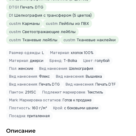
DTG1
Печать DTG
D1
Шелкография с трансфером (5 цветов)
custm
Карманы
custm
Лейблы из ПВХ
custm
Светоотражающие лейблы
custm
Тканевые лейблы
custm
Тканевые наклейки
Размер одежды:
L
Материал:
хлопок 100%
Материал:
джерси
Бренд:
T-Bolka
Цвет:
голубой
Пол:
женские
Вид нанесения:
Шелкография
Вид нанесения:
Флекс
Вид нанесения:
Вышивка
Вид нанесения:
Печать DTG
Вид нанесения:
Печать DTF
Пантон:
2915C
Подлежит маркировке:
Текстиль
Mark: Маркировка остатков:
Готов к продаже
Плотность:
160 г/м²
Крой:
с боковыми швами
Посадка:
приталенная
Описание