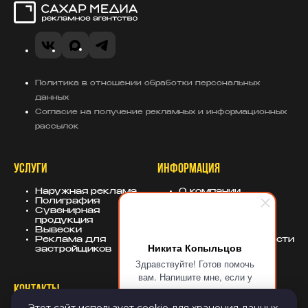
Сахар Медиа
VK
MAX
Telegram
Политика в отношении обработки персональных
данных
Согласие на получение рекламных и информационных
рассылок
УСЛУГИ
ИНФОРМАЦИЯ
Наружная реклама
О компании
Полиграфия
Портфолио
Сувенирная
База знаний
продукция
Блог
Вывески
Политика
Реклама для
конфиденциальности
Никита Копыльцов
застройщиков
Здравствуйте! Готов помочь
вам. Напишите мне, если у
вас появятся вопросы.
КОНТАКТЫ
СОЦСЕТИ