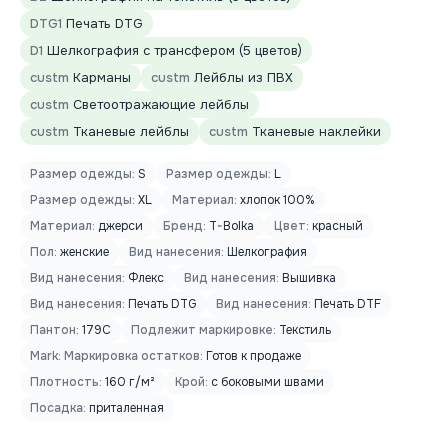
DTG1
Печать DTG
D1
Шелкография с трансфером (5 цветов)
custm
Карманы
custm
Лейблы из ПВХ
custm
Светоотражающие лейблы
custm
Тканевые лейблы
custm
Тканевые наклейки
Размер одежды:
S
Размер одежды:
L
Размер одежды:
XL
Материал:
хлопок 100%
Материал:
джерси
Бренд:
T-Bolka
Цвет:
красный
Пол:
женские
Вид нанесения:
Шелкография
Вид нанесения:
Флекс
Вид нанесения:
Вышивка
Вид нанесения:
Печать DTG
Вид нанесения:
Печать DTF
Пантон:
179C
Подлежит маркировке:
Текстиль
Mark: Маркировка остатков:
Готов к продаже
Плотность:
160 г/м²
Крой:
с боковыми швами
Посадка:
приталенная