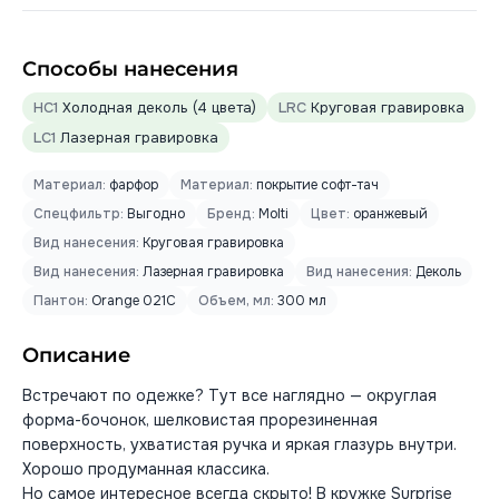
Способы нанесения
HC1
Холодная деколь (4 цвета)
LRC
Круговая гравировка
LC1
Лазерная гравировка
Материал:
фарфор
Материал:
покрытие софт-тач
Спецфильтр:
Выгодно
Бренд:
Molti
Цвет:
оранжевый
Вид нанесения:
Круговая гравировка
Вид нанесения:
Лазерная гравировка
Вид нанесения:
Деколь
Пантон:
Orange 021C
Объем, мл:
300 мл
Описание
Встречают по одежке? Тут все наглядно — округлая
форма-бочонок, шелковистая прорезиненная
поверхность, ухватистая ручка и яркая глазурь внутри.
Хорошо продуманная классика.
Но самое интересное всегда скрыто! В кружке Surprise