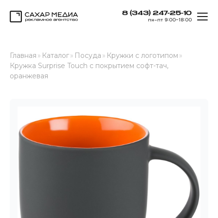
8 (343) 247-25-10
ОТК
пн–пт 9:00–18:00
Сахар Медиа
Главная
»
Каталог
»
Посуда
»
Кружки с логотипом
»
Кружка Surprise Touch с покрытием софт-тач,
оранжевая