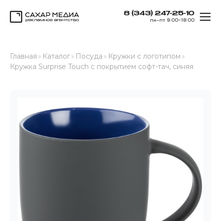
8 (343) 247-25-10
ОТК
пн–пт 9:00–18:00
Сахар Медиа
Главная
»
Каталог
»
Посуда
»
Кружки с логотипом
»
Кружка Surprise Touch с покрытием софт-тач, синяя