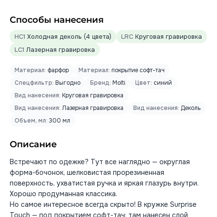
Способы нанесения
HC1
Холодная деколь (4 цвета)
LRC
Круговая гравировка
LC1
Лазерная гравировка
Материал:
фарфор
Материал:
покрытие софт-тач
Спецфильтр:
Выгодно
Бренд:
Molti
Цвет:
синий
Вид нанесения:
Круговая гравировка
Вид нанесения:
Лазерная гравировка
Вид нанесения:
Деколь
Объем, мл:
300 мл
Описание
Встречают по одежке? Тут все наглядно — округлая
форма-бочонок, шелковистая прорезиненная
поверхность, ухватистая ручка и яркая глазурь внутри.
Хорошо продуманная классика.
Но самое интересное всегда скрыто! В кружке Surprise
Touch — под покрытием софт-тач: там нанесен слой