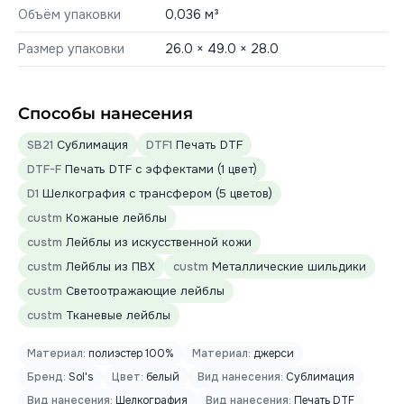
Объём упаковки
0,036 м³
Размер упаковки
26.0 × 49.0 × 28.0
Способы нанесения
SB21
Сублимация
DTF1
Печать DTF
DTF-F
Печать DTF с эффектами (1 цвет)
D1
Шелкография с трансфером (5 цветов)
custm
Кожаные лейблы
custm
Лейблы из искусственной кожи
custm
Лейблы из ПВХ
custm
Металлические шильдики
custm
Светоотражающие лейблы
custm
Тканевые лейблы
Материал:
полиэстер 100%
Материал:
джерси
Бренд:
Sol's
Цвет:
белый
Вид нанесения:
Сублимация
Вид нанесения:
Шелкография
Вид нанесения:
Печать DTF