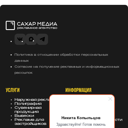
Сахар Медиа
VK
MAX
Telegram
Политика в отношении обработки персональных
данных
Согласие на получение рекламных и информационных
рассылок
УСЛУГИ
ИНФОРМАЦИЯ
Наружная реклама
О компании
Полиграфия
Портфолио
Сувенирная
База знаний
продукция
Блог
Вывески
Политика
Никита Копыльцов
Реклама для
конфиденциальности
Здравствуйте! Готов помочь
застройщиков