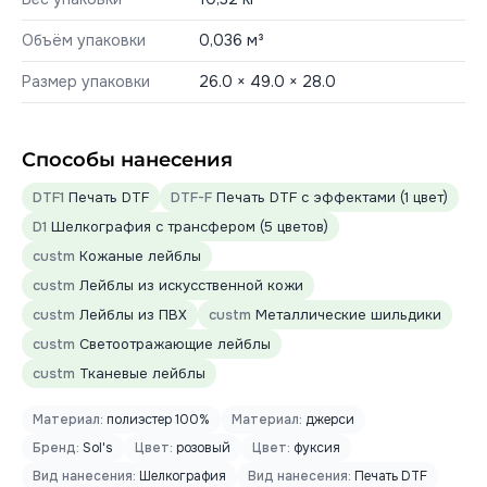
Объём упаковки
0,036 м³
Размер упаковки
26.0 × 49.0 × 28.0
Способы нанесения
DTF1
Печать DTF
DTF-F
Печать DTF с эффектами (1 цвет)
D1
Шелкография с трансфером (5 цветов)
custm
Кожаные лейблы
custm
Лейблы из искусственной кожи
custm
Лейблы из ПВХ
custm
Металлические шильдики
custm
Светоотражающие лейблы
custm
Тканевые лейблы
Материал:
полиэстер 100%
Материал:
джерси
Бренд:
Sol's
Цвет:
розовый
Цвет:
фуксия
Вид нанесения:
Шелкография
Вид нанесения:
Печать DTF