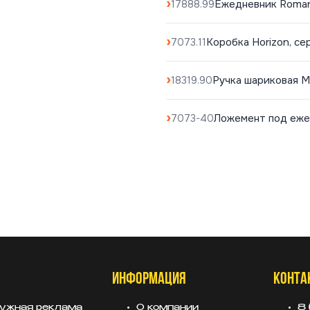
Ежедневник Roman
17888.99
Коробка Horizon, се
7073.11
Ручка шариковая M
18319.90
Ложемент под ежед
7073-40
ИНФОРМАЦИЯ
КОНТА
ужная реклама
О компании
8 