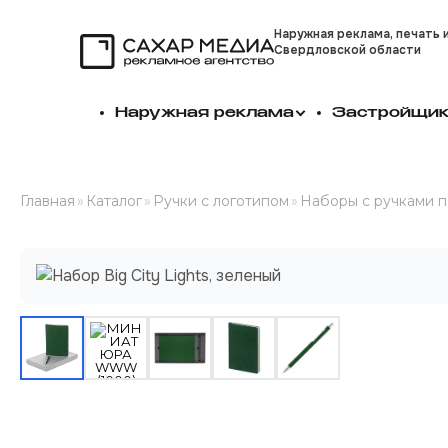
Наружная реклама, печать 
Свердловской области
Сахар Медиа
Наружная реклама
Застройщи
Главная
»
Каталог
»
Ручки с логотипом
»
Наборы с ручками п