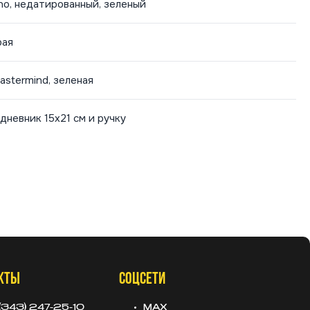
o, недатированный, зеленый
рая
astermind, зеленая
невник 15х21 см и ручку
КТЫ
СОЦСЕТИ
(343) 247-25-10
MAX