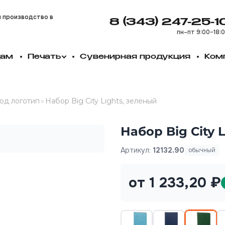
и производство в
8 (343) 247-25-1
пн–пт 9:00–18:
кам
Печать
Сувенирная продукция
Ком
од логотип
»
Набор Big City Lights, зеленый
Набор Big City 
Артикул:
12132.90
обычный
от 1 233,20 ₽