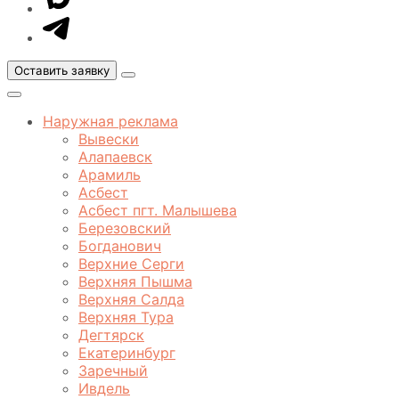
MAX
Оставить заявку
Открыть
меню
Закрыть
меню
Наружная реклама
Вывески
Алапаевск
Арамиль
Асбест
Асбест пгт. Малышева
Березовский
Богданович
Верхние Серги
Верхняя Пышма
Верхняя Салда
Верхняя Тура
Дегтярск
Екатеринбург
Заречный
Ивдель