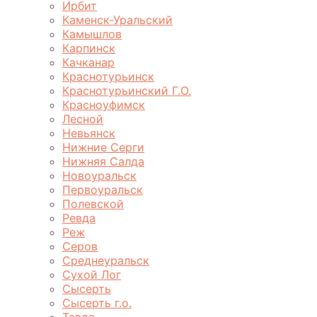
Ирбит
Каменск-Уральский
Камышлов
Карпинск
Качканар
Краснотурьинск
Краснотурьинский Г.О.
Красноуфимск
Лесной
Невьянск
Нижние Серги
Нижняя Салда
Новоуральск
Первоуральск
Полевской
Ревда
Реж
Серов
Среднеуральск
Сухой Лог
Сысерть
Сысерть г.о.
Тавда