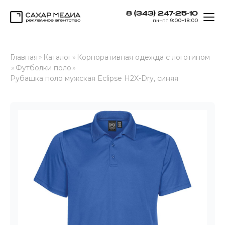
8 (343) 247-25-10
ОТК
пн–пт 9:00–18:00
Сахар Медиа
Главная
»
Каталог
»
Корпоративная одежда с логотипом
»
Футболки поло
»
Рубашка поло мужская Eclipse H2X-Dry, синяя