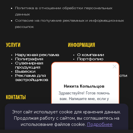
Политика в отношении обработки персональных
данных
Согласие на получение рекламных и информационных
рассылок
УСЛУГИ
ИНФОРМАЦИЯ
Наружная реклама
О компании
Полиграфия
Портфолио
Сувенирная
База знаний
продукция
Блог
Вывески
Политика
Реклама для
конфиденциальности
застройщиков
Никита Копыльцов
Здравствуйте! Готов помочь
КОНТАКТЫ
СОЦСЕТИ
вам. Напишите мне, если у
вас появятся вопросы.
8 (343) 247-25-10
MAX
Этот сайт использует cookie для хранения данных.
info@sugarmedia.ru
VK
Екатеринбург
TG
Продолжая работу с сайтом, вы соглашаетесь на
Дзен
использование файлов cookie.
Подробнее
Email