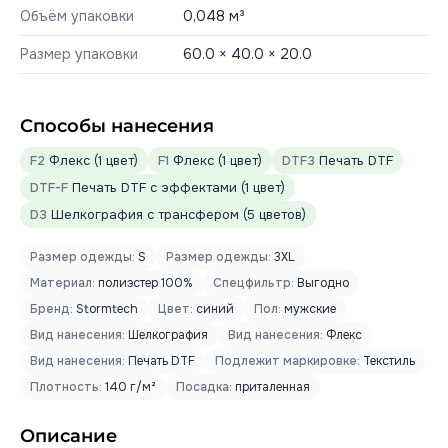
Объём упаковки
0,048 м³
Размер упаковки
60.0 × 40.0 × 20.0
Способы нанесения
F2
Флекс (1 цвет)
F1
Флекс (1 цвет)
DTF3
Печать DTF
DTF-F
Печать DTF с эффектами (1 цвет)
D3
Шелкография с трансфером (5 цветов)
Размер одежды:
S
Размер одежды:
3XL
Материал:
полиэстер 100%
Спецфильтр:
Выгодно
Бренд:
Stormtech
Цвет:
синий
Пол:
мужские
Вид нанесения:
Шелкография
Вид нанесения:
Флекс
Вид нанесения:
Печать DTF
Подлежит маркировке:
Текстиль
Плотность:
140 г/м²
Посадка:
приталенная
Описание