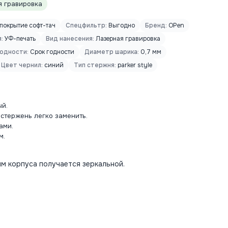
 гравировка
покрытие софт-тач
Спецфильтр:
Выгодно
Бренд:
OPen
:
УФ-печать
Вид нанесения:
Лазерная гравировка
годности:
Срок годности
Диаметр шарика:
0,7 мм
Цвет чернил:
синий
Тип стержня:
parker style
ый.
 стержень легко заменить.
ами.
м.
м корпуса получается зеркальной.