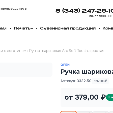
и производство в
8 (343) 247-25-1
пн–пт 9:00–18:
кам
Печать
Сувенирная продукция
Ком
и с логотипом
»
Ручка шариковая Arc Soft Touch, красная
OPEN
Ручка шарикова
Артикул:
3332.50
обычный
от 379,00 ₽
В 