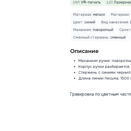
UV1
УФ-печать
LC1
Лазерная
Материал:
металл
Материал:
Цвет:
синий
Вид нанесения:
Механизм:
поворотный
Срок 
Сменный стержень:
сменный
Описание
Механизм ручки: поворотн
Корпус ручки разбирается,
Стержень с синими чернил
Длина линии письма: 1500 
Гравировка по цветным частя