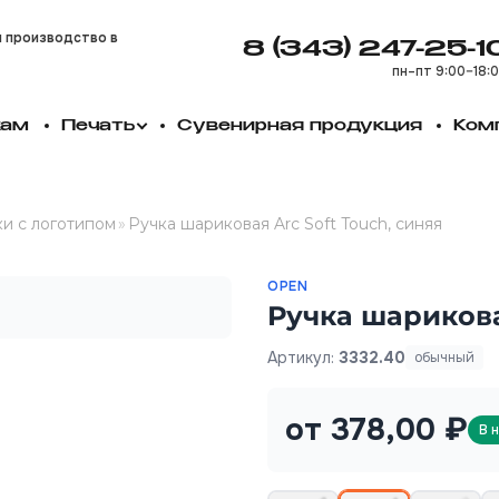
и производство в
8 (343) 247-25-1
пн–пт 9:00–18:
кам
Печать
Сувенирная продукция
Ком
и с логотипом
»
Ручка шариковая Arc Soft Touch, синяя
OPEN
Ручка шариковая
Артикул:
3332.40
обычный
от 378,00 ₽
В 