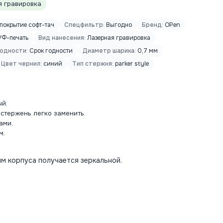
 гравировка
покрытие софт-тач
Спецфильтр:
Выгодно
Бренд:
OPen
УФ-печать
Вид нанесения:
Лазерная гравировка
годности:
Срок годности
Диаметр шарика:
0,7 мм
Цвет чернил:
синий
Тип стержня:
parker style
ый.
 стержень легко заменить.
ами.
м.
м корпуса получается зеркальной.