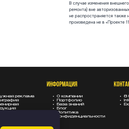
В случае изменения внешнего
ремонта) вне авторизованных
не распространяется также н
произведена не в «Проекте 11
ИНФОРМАЦИЯ
КОНТА
ужная реклама
О компании
8 
играфия
Портфолио
in
енирная
База знаний
Ек
дукция
Блог
вески
Политика
лама для
конфиденциальности
тройщиков