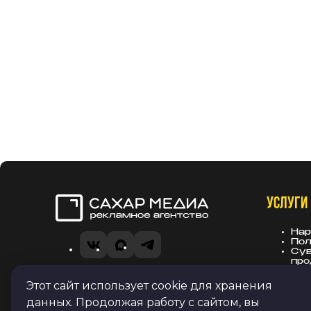
УСЛУГИ
Сахар Медиа
Нар
Пол
VK
MAX
Telegram
Сув
про
Вы
Рек
Этот сайт использует cookie для хранения
Политика в отношении обработки
зас
данных. Продолжая работу с сайтом, вы
персональных данных