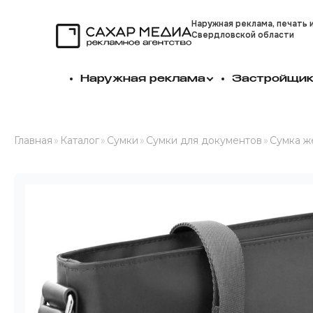
Наружная реклама, печать 
Свердловской области
Сахар Медиа
Наружная реклама
Застройщи
Главная
»
Каталог
»
Сумки
»
Сумки для документов
»
Сумка же