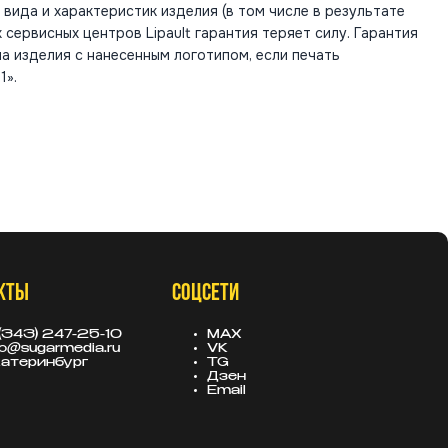
 вида и характеристик изделия (в том числе в результате
 сервисных центров Lipault гарантия теряет силу. Гарантия
а изделия с нанесенным логотипом, если печать
1».
КТЫ
СОЦСЕТИ
(343) 247-25-10
MAX
fo@sugarmedia.ru
VK
атеринбург
TG
Дзен
Email