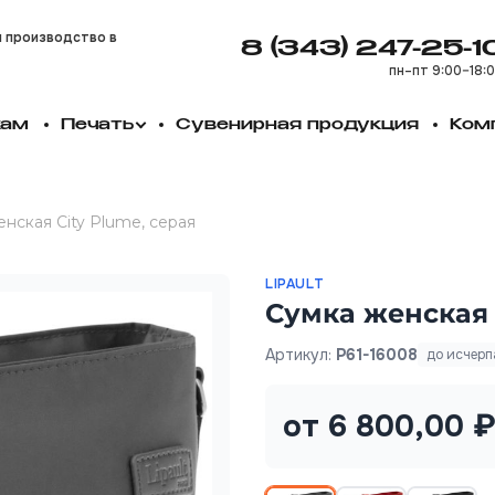
и производство в
8 (343) 247-25-1
пн–пт 9:00–18:
кам
Печать
Сувенирная продукция
Ком
нская City Plume, серая
LIPAULT
Сумка женская 
Артикул:
P61-16008
до исчерп
от 6 800,00 