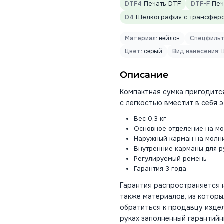
DTF4
Печать DTF
DTF-F
Печа
D4
Шелкография с трансфером
Материал:
нейлон
Спецфильт
Цвет:
серый
Вид нанесения:
Ш
Описание
Компактная сумка пригодится
с легкостью вместит в себя э
Вес 0,3 кг
Основное отделение на м
Наружный карман на молн
Внутренние карманы для р
Регулируемый ремень
Гарантия 3 года
Гарантия распространяется н
также материалов, из которы
обратиться к продавцу издел
руках заполненный гарантийн