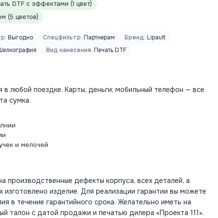
ть DTF с эффектами (1 цвет)
 (5 цветов)
р:
Выгодно
Спецфильтр:
Партнерам
Бренд:
Lipault
елкография
Вид нанесения:
Печать DTF
 в любой поездке. Карты, деньги, мобильный телефон — все
та сумка.
олнии
ии
учек и мелочей
а производственные дефекты корпуса, всех деталей, а
х изготовлено изделие. Для реализации гарантии вы можете
ия в течение гарантийного срока. Желательно иметь на
ый талон с датой продажи и печатью дилера «Проекта 111».