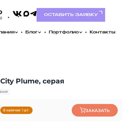
VK
0
MAX
Telegram
ОСТАВИТЬ ЗАЯВКУ
00
пания
Блог
Портфолио
Контакты
City Plume, серая
ания
₽
ЗАКАЗАТЬ
В наличии: 1 шт.