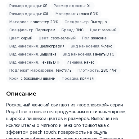
Размер одежды:
XS
Размер одежды:
XL
Размер одежды:
XXL
Материал:
хлопок 80%
Материал:
полиэстер 20%
Спецфильтр:
Выгодно
Спецфильтр:
Партнерам
Бренд:
BNC
Цвет:
зеленый
Цвет:
серый
Цвет:
серо-зеленый
Пол:
женские
Вид нанесения:
Шелкография
Вид нанесения:
Флекс
Вид нанесения:
Вышивка
Вид нанесения:
Печать DTG
Вид нанесения:
Печать DTF
Изнанка:
начес
Подлежит маркировке:
Текстиль
Плотность:
280 г/м²
Крой:
с боковыми швами
Посадка:
прямая
Описание
Роскошный женский свитшот из «королевской» серии
Royal Line отличается продуманным и стильным кроем,
широкой линейкой цветов и размеров. Выполнен из
исключительно мягкого и нежного трикотажа с
эффектом peach touch: поверхность на ощупь