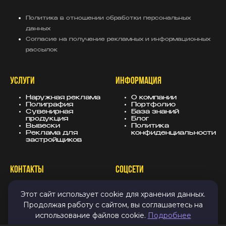
Политика в отношении обработки персональных
данных
Согласие на получение рекламных и информационных
рассылок
УСЛУГИ
ИНФОРМАЦИЯ
Наружная реклама
О компании
Полиграфия
Портфолио
Сувенирная
База знаний
продукция
Блог
Вывески
Политика
Реклама для
конфиденциальности
застройщиков
КОНТАКТЫ
СОЦСЕТИ
8 (343) 247-25-10
MAX
Этот сайт использует cookie для хранения данных.
info@sugarmedia.ru
VK
Екатеринбург
TG
Продолжая работу с сайтом, вы соглашаетесь на
Дзен
использование файлов cookie.
Подробнее
Email