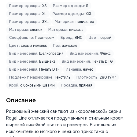
Размер одежды:
XS
Размер одежды:
S
Размер одежды:
XL
Размер одежды:
XXL
Размер одежды:
3XL
Материал:
полиэстер
Материал:
хлопок
Материал:
вискоза
Спецфильтр:
Партнерам
Бренд:
BNC
Цвет:
серый
Цвет:
серый меланж
Пол:
женские
Вид нанесения:
Шелкография
Вид нанесения:
Флекс
Вид нанесения:
Вышивка
Вид нанесения:
Печать DTG
Вид нанесения:
Печать DTF
Изнанка:
начес
Подлежит маркировке:
Текстиль
Плотность:
280 г/м²
Крой:
с боковыми швами
Посадка:
прямая
Описание
Роскошный женский свитшот из «королевской» серии
Royal Line отличается продуманным и стильным кроем,
широкой линейкой цветов и размеров. Выполнен из
исключительно мягкого и нежного трикотажа с