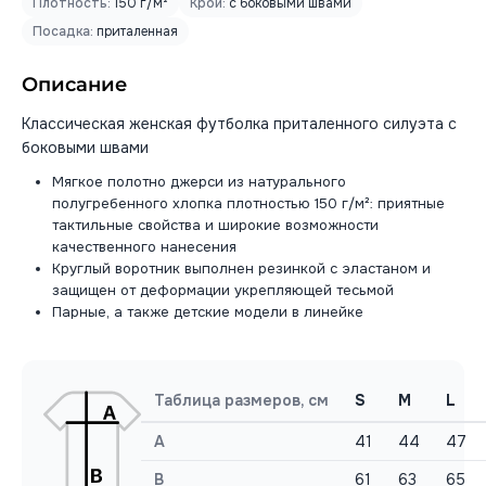
Плотность:
150 г/м²
Крой:
с боковыми швами
Посадка:
приталенная
Описание
Классическая женская футболка приталенного силуэта с
боковыми швами
Мягкое полотно джерси из натурального
полугребенного хлопка плотностью 150 г/м²: приятные
тактильные свойства и широкие возможности
качественного нанесения
Круглый воротник выполнен резинкой с эластаном и
защищен от деформации укрепляющей тесьмой
Парные, а также детские модели в линейке
Таблица размеров, см
S
M
L
A
41
44
47
B
61
63
65