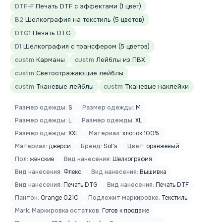
DTF-F
Печать DTF с эффектами (1 цвет)
B2
Шелкография на текстиль (5 цветов)
DTG1
Печать DTG
D1
Шелкография с трансфером (5 цветов)
custm
Карманы
custm
Лейблы из ПВХ
custm
Светоотражающие лейблы
custm
Тканевые лейблы
custm
Тканевые наклейки
Размер одежды:
S
Размер одежды:
M
Размер одежды:
L
Размер одежды:
XL
Размер одежды:
XXL
Материал:
хлопок 100%
Материал:
джерси
Бренд:
Sol's
Цвет:
оранжевый
Пол:
женские
Вид нанесения:
Шелкография
Вид нанесения:
Флекс
Вид нанесения:
Вышивка
Вид нанесения:
Печать DTG
Вид нанесения:
Печать DTF
Пантон:
Orange 021C
Подлежит маркировке:
Текстиль
Mark: Маркировка остатков:
Готов к продаже