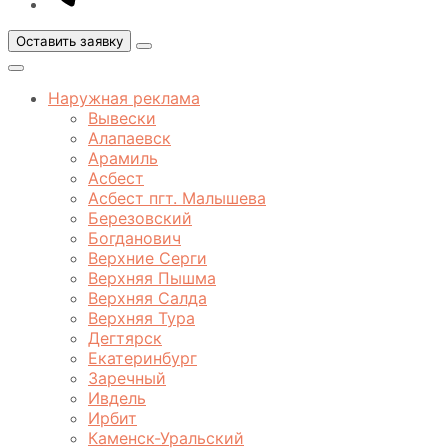
Оставить заявку
Открыть
меню
Закрыть
меню
Наружная реклама
Вывески
Алапаевск
Арамиль
Асбест
Асбест пгт. Малышева
Березовский
Богданович
Верхние Серги
Верхняя Пышма
Верхняя Салда
Верхняя Тура
Дегтярск
Екатеринбург
Заречный
Ивдель
Ирбит
Каменск-Уральский