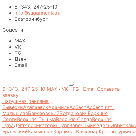
8 (343) 247-25-10
info@sugarmedia.ru
Екатеринбург
Соцсети
MAX
VK
TG
Дзен
Email
8 (343) 247-25-10
MAX
·
VK
·
TG
·
Email
Оставить
заявку
Наружная реклама
Вывески
Алапаевск
Арамиль
Асбест
Асбест пгт.
Малышева
Березовский
Богданович
Верхние
Серги
Верхняя Пышма
Верхняя Салда
Верхняя
Тура
Дегтярск
Екатеринбург
Заречный
Ивдель
Ирбит
Кам
Уральский
Камышлов
Карпинск
Качканар
Краснотурьинс