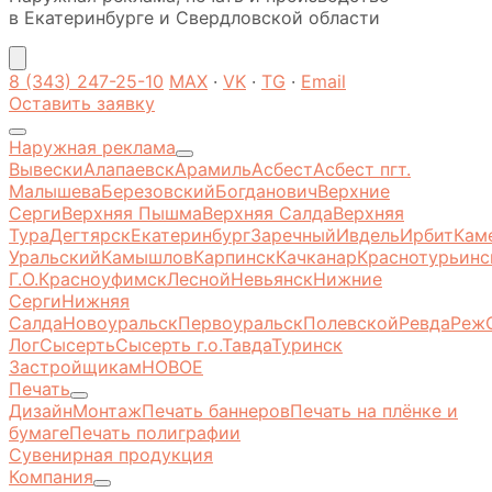
в Екатеринбурге и Свердловской области
8 (343) 247-25-10
MAX
·
VK
·
TG
·
Email
Оставить заявку
Наружная реклама
Вывески
Алапаевск
Арамиль
Асбест
Асбест пгт.
Малышева
Березовский
Богданович
Верхние
Серги
Верхняя Пышма
Верхняя Салда
Верхняя
Тура
Дегтярск
Екатеринбург
Заречный
Ивдель
Ирбит
Кам
Уральский
Камышлов
Карпинск
Качканар
Краснотурьинс
Г.О.
Красноуфимск
Лесной
Невьянск
Нижние
Серги
Нижняя
Салда
Новоуральск
Первоуральск
Полевской
Ревда
Реж
Лог
Сысерть
Сысерть г.о.
Тавда
Туринск
Застройщикам
НОВОЕ
Печать
Дизайн
Монтаж
Печать баннеров
Печать на плёнке и
бумаге
Печать полиграфии
Сувенирная продукция
Компания