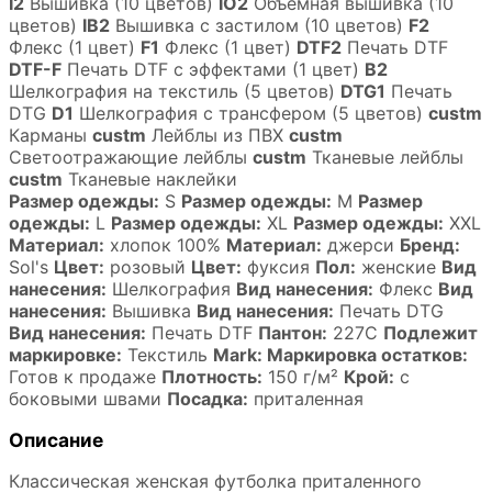
I2
Вышивка (10 цветов)
IO2
Объёмная вышивка (10
цветов)
IB2
Вышивка с застилом (10 цветов)
F2
Флекс (1 цвет)
F1
Флекс (1 цвет)
DTF2
Печать DTF
DTF-F
Печать DTF с эффектами (1 цвет)
B2
Шелкография на текстиль (5 цветов)
DTG1
Печать
DTG
D1
Шелкография с трансфером (5 цветов)
custm
Карманы
custm
Лейблы из ПВХ
custm
Светоотражающие лейблы
custm
Тканевые лейблы
custm
Тканевые наклейки
Размер одежды:
S
Размер одежды:
M
Размер
одежды:
L
Размер одежды:
XL
Размер одежды:
XXL
Материал:
хлопок 100%
Материал:
джерси
Бренд:
Sol's
Цвет:
розовый
Цвет:
фуксия
Пол:
женские
Вид
нанесения:
Шелкография
Вид нанесения:
Флекс
Вид
нанесения:
Вышивка
Вид нанесения:
Печать DTG
Вид нанесения:
Печать DTF
Пантон:
227C
Подлежит
маркировке:
Текстиль
Mark: Маркировка остатков:
Готов к продаже
Плотность:
150 г/м²
Крой:
с
боковыми швами
Посадка:
приталенная
Описание
Классическая женская футболка приталенного