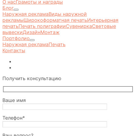
О нас
Грамоты и награды
Блог
Наружная реклама
Виды наружной
рекламы
Широкоформатная печать
Интерьерная
печать
Печать полиграфии
Сувенирка
Световые
вывески
Дизайн
Монтаж
Портфолио
Наружная реклама
Печать
Контакты
Получить консультацию
Ваше имя
Телефон*
Ваш вопрос?