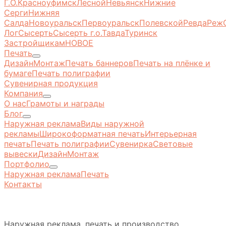
Г.О.
Красноуфимск
Лесной
Невьянск
Нижние
Серги
Нижняя
Салда
Новоуральск
Первоуральск
Полевской
Ревда
Реж
Лог
Сысерть
Сысерть г.о.
Тавда
Туринск
Застройщикам
НОВОЕ
Печать
Дизайн
Монтаж
Печать баннеров
Печать на плёнке и
бумаге
Печать полиграфии
Сувенирная продукция
Компания
О нас
Грамоты и награды
Блог
Наружная реклама
Виды наружной
рекламы
Широкоформатная печать
Интерьерная
печать
Печать полиграфии
Сувенирка
Световые
вывески
Дизайн
Монтаж
Портфолио
Наружная реклама
Печать
Контакты
Наружная реклама, печать и производство