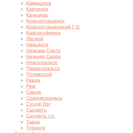
Камышлов
Карпинск
Качканар
Краснотурьинск
Краснотурьинский Г.О.
Красноуфимск
Лесной
Невьянск
Нижние Серги
Нижняя Салда
Новоуральск
Первоуральск
Полевской
Ревда
Реж
Серов
Среднеуральск
Сухой Лог
Сысерть
Сысерть г.о.
Тавда
Туринск