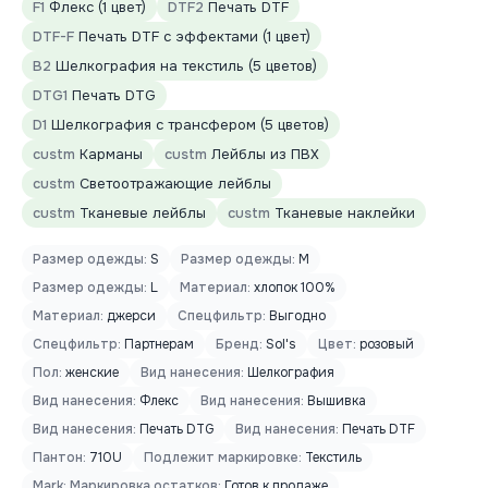
F1
Флекс (1 цвет)
DTF2
Печать DTF
DTF-F
Печать DTF с эффектами (1 цвет)
B2
Шелкография на текстиль (5 цветов)
DTG1
Печать DTG
D1
Шелкография с трансфером (5 цветов)
custm
Карманы
custm
Лейблы из ПВХ
custm
Светоотражающие лейблы
custm
Тканевые лейблы
custm
Тканевые наклейки
Размер одежды:
S
Размер одежды:
M
Размер одежды:
L
Материал:
хлопок 100%
Материал:
джерси
Спецфильтр:
Выгодно
Спецфильтр:
Партнерам
Бренд:
Sol's
Цвет:
розовый
Пол:
женские
Вид нанесения:
Шелкография
Вид нанесения:
Флекс
Вид нанесения:
Вышивка
Вид нанесения:
Печать DTG
Вид нанесения:
Печать DTF
Пантон:
710U
Подлежит маркировке:
Текстиль
Mark: Маркировка остатков:
Готов к продаже