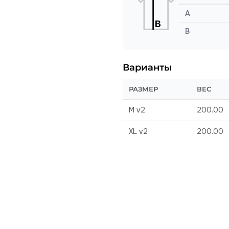
A
B
Варианты
РАЗМЕР
ВЕС
M v2
200.00
XL v2
200.00