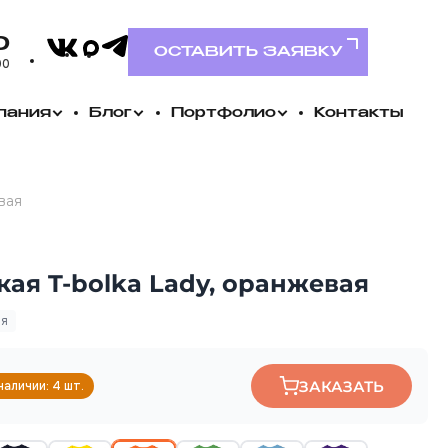
VK
0
Telegram
MAX
ОСТАВИТЬ ЗАЯВКУ
00
пания
Блог
Портфолио
Контакты
вая
ая T-bolka Lady, оранжевая
ия
ЗАКАЗАТЬ
наличии: 4 шт.