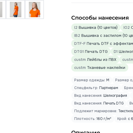
Способы нанесения
I2
Вышивка (10 цветов)
IO2
О
IB2
Вышивка с застилом (10 цв
DTF-F
Печать DTF с эффектами
DTG1
Печать DTG
D1
Шелкогр
custm
Лейблы из ПВХ
cust
custm
Тканевые наклейки
Размер одежды:
M
Размер о
Спецфильтр:
Партнерам
Брен
Вид нанесения:
Шелкография
Вид нанесения:
Печать DTG
В
Подлежит маркировке:
Текстил
Плотность:
160 г/м²
Крой:
с 
Описание