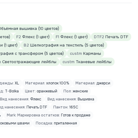
бъёмная вышивка (10 цветов)
етов)
F2
Флекс (1 цвет)
F1
Флекс (1 цвет)
DTF2
Печать DTF
 (1 цвет)
B2
Шелкография на текстиль (5 цветов)
афия с трансфером (5 цветов)
custm
Карманы
m
Светоотражающие лейблы
custm
Тканевые лейблы
дежды:
XL
Материал:
хлопок 100%
Материал:
джерси
д:
T-Bolka
Цвет:
оранжевый
Пол:
женские
Вид нанесения:
Флекс
Вид нанесения:
Вышивка
ид нанесения:
Печать DTF
Пантон:
165C
ь
Mark: Маркировка остатков:
Готов к продаже
боковыми швами
Посадка:
приталенная