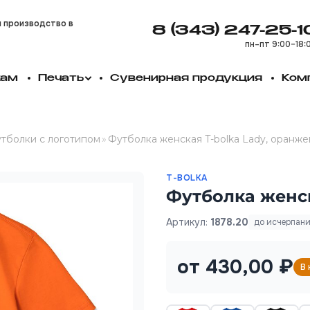
и производство в
8 (343) 247-25-1
пн–пт 9:00–18:
кам
Печать
Сувенирная продукция
Ком
тболки с логотипом
»
Футболка женская T-bolka Lady, оранже
T-BOLKA
Футболка женск
Артикул:
1878.20
до исчерпан
от 430,00 ₽
В 