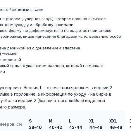
ка с боковыми швами.
но джерси (кулирная гладь), которое прошло активное
ю термоусадку и обработку энзимами
свою форму, не деформируется и не выцветает при стирке
евозможных видов нанесения благодаря использованию особо
ена резинкой 1x1 с добавлением эластана
й тесьмой
рострочкой
новый ярлык с указанием размера, который не мешает
ции
х версиях. Версия 1 — с печатным ярлыком, в версии 2
лыке в горловине, а информация по уходу - на бирке в
утболки версии 2 (без печатного лейбла) выделены
нию размера.
S
M
L
XL
XXL
змеров, см
38-40
40-42
42-44
44-46
46-48