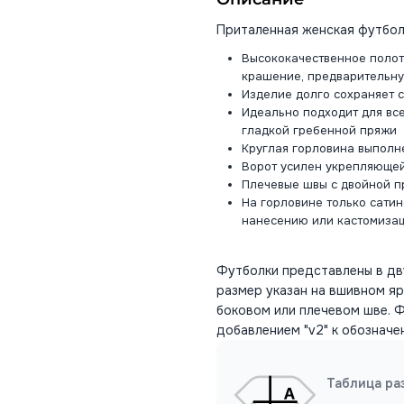
Приталенная женская футбол
Высококачественное полот
крашение, предварительну
Изделие долго сохраняет 
Идеально подходит для вс
гладкой гребенной пряжи
Круглая горловина выполн
Ворот усилен укрепляюще
Плечевые швы с двойной п
На горловине только сати
нанесению или кастомиза
Футболки представлены в дву
размер указан на вшивном яр
боковом или плечевом шве. Ф
добавлением "v2" к обозначе
Таблица ра