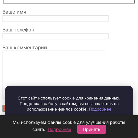
Ваше имя
Ваш телефон
Ваш комментарий
Этот сайт использует cookie для хранения данных.
Продолжая работу с сайтом, вы соглашаетесь на
использование файлов cookie.
Подробнее
Отправляя заявку, вы соглашаетесь с
политикой
Принять и закрыть
Мы используем файлы cookie для улучшения работы
конфиденциальности
сайта.
Подробнее
Принять
Отправляя заявку, вы соглашаетесь на
получение