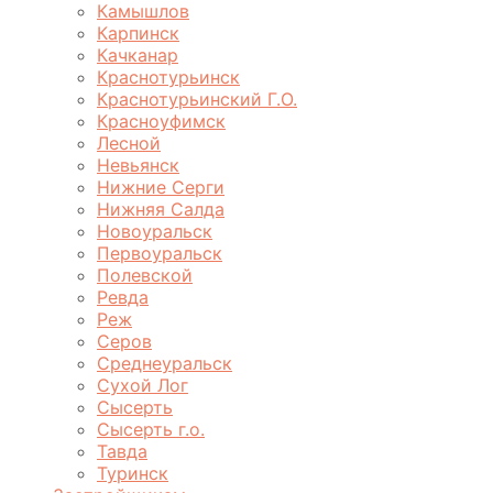
Камышлов
Карпинск
Качканар
Краснотурьинск
Краснотурьинский Г.О.
Красноуфимск
Лесной
Невьянск
Нижние Серги
Нижняя Салда
Новоуральск
Первоуральск
Полевской
Ревда
Реж
Серов
Среднеуральск
Сухой Лог
Сысерть
Сысерть г.о.
Тавда
Туринск