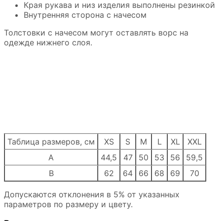
Края рукава и низ изделия выполнены резинкой
Внутренняя сторона с начесом
Толстовки с начесом могут оставлять ворс на
одежде нижнего слоя.
Таблица размеров, см
XS
S
M
L
XL
XXL
A
44,5
47
50
53
56
59,5
B
62
64
66
68
69
70
Допускаются отклонения в 5% от указанных
параметров по размеру и цвету.