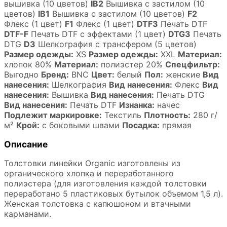
вышивка (10 цветов)
IB2
Вышивка с застилом (10
цветов)
IB1
Вышивка с застилом (10 цветов)
F2
Флекс (1 цвет)
F1
Флекс (1 цвет)
DTF3
Печать DTF
DTF-F
Печать DTF с эффектами (1 цвет)
DTG3
Печать
DTG
D3
Шелкография с трансфером (5 цветов)
Размер одежды:
XS
Размер одежды:
XXL
Материал:
хлопок 80%
Материал:
полиэстер 20%
Спецфильтр:
Выгодно
Бренд:
BNC
Цвет:
белый
Пол:
женские
Вид
нанесения:
Шелкография
Вид нанесения:
Флекс
Вид
нанесения:
Вышивка
Вид нанесения:
Печать DTG
Вид нанесения:
Печать DTF
Изнанка:
начес
Подлежит маркировке:
Текстиль
Плотность:
280 г/
м²
Крой:
с боковыми швами
Посадка:
прямая
Описание
Толстовки линейки Organic изготовлены из
органического хлопка и переработанного
полиэстера (для изготовления каждой толстовки
переработано 5 пластиковых бутылок объемом 1,5 л).
Женская толстовка с капюшоном и втачными
карманами.