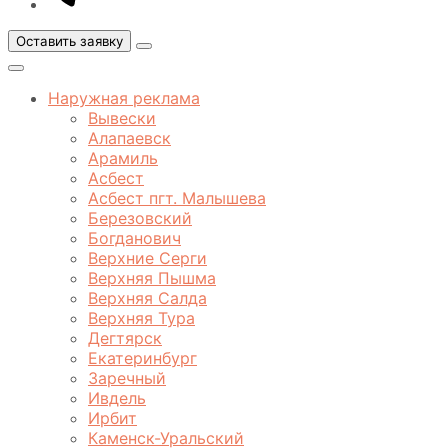
Оставить заявку
Открыть
меню
Закрыть
меню
Наружная реклама
Вывески
Алапаевск
Арамиль
Асбест
Асбест пгт. Малышева
Березовский
Богданович
Верхние Серги
Верхняя Пышма
Верхняя Салда
Верхняя Тура
Дегтярск
Екатеринбург
Заречный
Ивдель
Ирбит
Каменск-Уральский