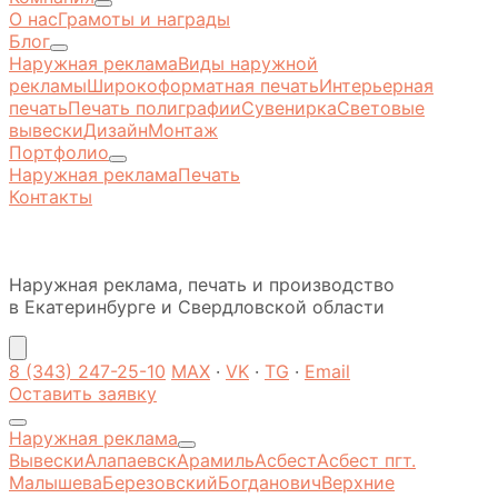
О нас
Грамоты и награды
Блог
Наружная реклама
Виды наружной
рекламы
Широкоформатная печать
Интерьерная
печать
Печать полиграфии
Сувенирка
Световые
вывески
Дизайн
Монтаж
Портфолио
Наружная реклама
Печать
Контакты
Наружная реклама, печать и производство
в Екатеринбурге и Свердловской области
8 (343) 247-25-10
MAX
·
VK
·
TG
·
Email
Оставить заявку
Наружная реклама
Вывески
Алапаевск
Арамиль
Асбест
Асбест пгт.
Малышева
Березовский
Богданович
Верхние