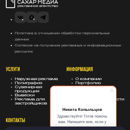
Сахар Медиа
VK
MAX
Telegram
Политика в отношении обработки персональных
данных
Согласие на получение рекламных и информационных
рассылок
УСЛУГИ
ИНФОРМАЦИЯ
Наружная реклама
О компании
Полиграфия
Портфолио
Сувенирная
База знаний
продукция
Блог
Вывески
Политика
Реклама для
конфиденциальности
застройщиков
Никита Копыльцов
Здравствуйте! Готов помочь
КОНТАКТЫ
СОЦСЕТИ
вам. Напишите мне, если у
вас появятся вопросы.