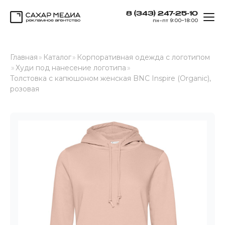
8 (343) 247-25-10
ОТК
пн–пт 9:00–18:00
Сахар Медиа
Главная
»
Каталог
»
Корпоративная одежда с логотипом
»
Худи под нанесение логотипа
»
Толстовка с капюшоном женская BNC Inspire (Organic),
розовая