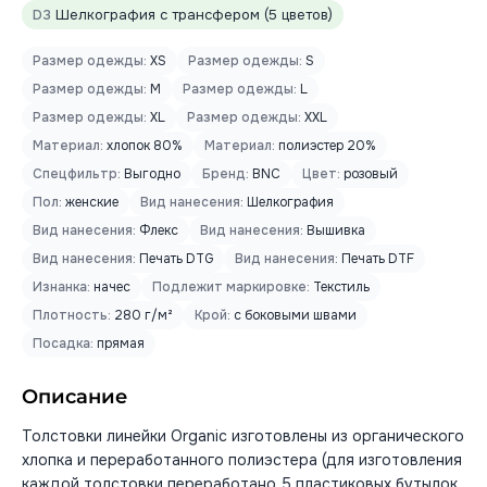
D3
Шелкография с трансфером (5 цветов)
Размер одежды:
XS
Размер одежды:
S
Размер одежды:
M
Размер одежды:
L
Размер одежды:
XL
Размер одежды:
XXL
Материал:
хлопок 80%
Материал:
полиэстер 20%
Спецфильтр:
Выгодно
Бренд:
BNC
Цвет:
розовый
Пол:
женские
Вид нанесения:
Шелкография
Вид нанесения:
Флекс
Вид нанесения:
Вышивка
Вид нанесения:
Печать DTG
Вид нанесения:
Печать DTF
Изнанка:
начес
Подлежит маркировке:
Текстиль
Плотность:
280 г/м²
Крой:
с боковыми швами
Посадка:
прямая
Описание
Толстовки линейки Organic изготовлены из органического
хлопка и переработанного полиэстера (для изготовления
каждой толстовки переработано 5 пластиковых бутылок