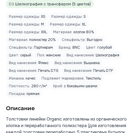
D3
Шелкография с трансфером (5 цветов)
Размер одежды:
XS
Размер одежды:
S
Размер одежды:
M
Размер одежды:
XL
Размер одежды:
XXL
Материал:
хлопок 80%
Материал:
полиэстер 20%
Спецфильтр:
Выгодно
Спецфильтр:
Партнерам
Бренд:
BNC
Цвет:
голубой
Цвет:
серый
Пол:
женские
Вид нанесения:
Шелкография
Вид нанесения:
Флекс
Вид нанесения:
Вышивка
Вид нанесения:
Печать DTG
Вид нанесения:
Печать DTF
Изнанка:
начес
Подлежит маркировке:
Текстиль
Плотность:
280 г/м²
Крой:
с боковыми швами
Посадка:
прямая
Описание
Толстовки линейки Organic изготовлены из органического
хлопка и переработанного полиэстера (для изготовления
каждой толстовки переработано 5 пластиковых бутылок