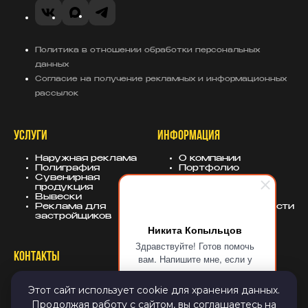
VK
MAX
Telegram
Политика в отношении обработки персональных
данных
Согласие на получение рекламных и информационных
рассылок
УСЛУГИ
ИНФОРМАЦИЯ
Наружная реклама
О компании
Полиграфия
Портфолио
Сувенирная
База знаний
продукция
Блог
Вывески
Политика
Реклама для
конфиденциальности
застройщиков
Никита Копыльцов
Здравствуйте! Готов помочь
КОНТАКТЫ
СОЦСЕТИ
вам. Напишите мне, если у
вас появятся вопросы.
8 (343) 247-25-10
MAX
Этот сайт использует cookie для хранения данных.
info@sugarmedia.ru
VK
Екатеринбург
TG
Продолжая работу с сайтом, вы соглашаетесь на